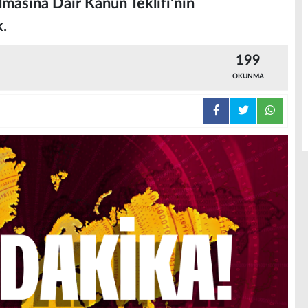
masına Dair Kanun Teklifi'nin
.
199
OKUNMA