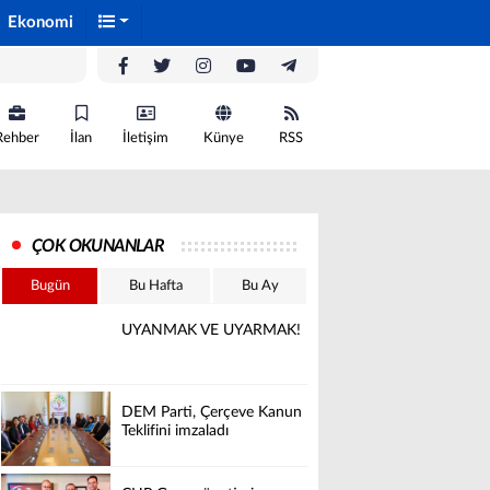
Ekonomi
Rehber
İlan
İletişim
Künye
RSS
ÇOK OKUNANLAR
Bugün
Bu Hafta
Bu Ay
UYANMAK VE UYARMAK!
DEM Parti, Çerçeve Kanun
Teklifini imzaladı