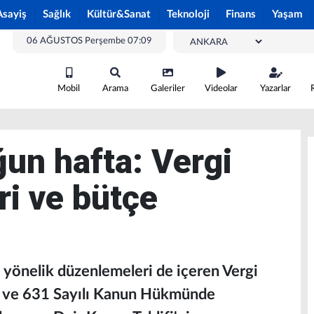
Asayiş
Sağlık
Kültür&Sanat
Teknoloji
Finans
Yaşam
06 AĞUSTOS Perşembe 07:09
Mobil
Arama
Galeriler
Videolar
Yazarlar
n hafta: Vergi
i ve bütçe
yönelik düzenlemeleri de içeren Vergi
da ve 631 Sayılı Kanun Hükmünde