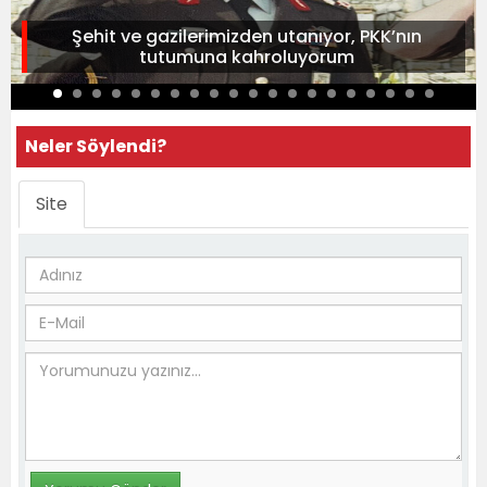
Şehit ve gazilerimizden utanıyor, PKK’nın
tutumuna kahroluyorum
Neler Söylendi?
Site