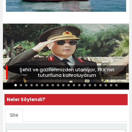
Şehit ve gazilerimizden utanıyor, PKK’nın
tutumuna kahroluyorum
Neler Söylendi?
Site