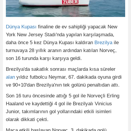
Dünya Kupası
finaline de ev sahipliği yapacak New
York New Jersey Stadı'nda yapılan karşılaşmada,
daha önce 5 kez Dünya Kupası kaldıran
Brezilya
ile
turnuvaya 28 yıllık aranın ardından katılan Norveç,
son 16 turunda karşı karşıya geldi.
Brezilya'da sakatlık sonrası maçlarda kısa süreler
alan
yıldız futbolcu Neymar, 67. dakikada oyuna girdi
ve 90+10'dan Brezilya'nın tek golünü penaltıdan attı.
Son 16 turu öncesinde attığı 5 gol ile Norveçli Erling
Haaland ve kaydettiği 4 gol ile Brezilyalı Vinicius
Junior, takımlarının gol yollarındaki etkili isimleri
olarak dikkati çekti.
Maça etkili başlayan Norveç, 3. dakikada golü