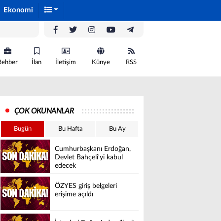
Ekonomi
Rehber
İlan
İletişim
Künye
RSS
ÇOK OKUNANLAR
Bugün
Bu Hafta
Bu Ay
Cumhurbaşkanı Erdoğan,
Devlet Bahçeli'yi kabul
edecek
ÖZYES giriş belgeleri
erişime açıldı