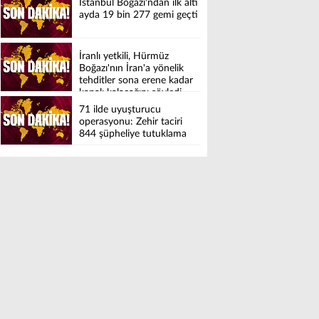
İstanbul Boğazı'ndan ilk altı
ayda 19 bin 277 gemi geçti
İranlı yetkili, Hürmüz
Boğazı'nın İran'a yönelik
tehditler sona erene kadar
kapalı kalacağını söyledi
71 ilde uyuşturucu
operasyonu: Zehir taciri
844 şüpheliye tutuklama