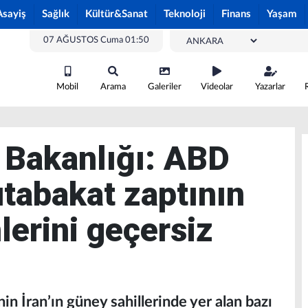
Asayiş
Sağlık
Kültür&Sanat
Teknoloji
Finans
Yaşam
07 AĞUSTOS Cuma 01:50
Mobil
Arama
Galeriler
Videolar
Yazarlar
i Bakanlığı: ABD
utabakat zaptının
erini geçersiz
nin İran’ın güney sahillerinde yer alan bazı