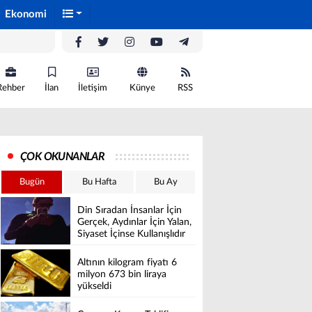
Ekonomi
Rehber
İlan
İletişim
Künye
RSS
ÇOK OKUNANLAR
Bugün
Bu Hafta
Bu Ay
Din Sıradan İnsanlar İçin
Gerçek, Aydınlar İçin Yalan,
Siyaset İçinse Kullanışlıdır
Altının kilogram fiyatı 6
milyon 673 bin liraya
yükseldi