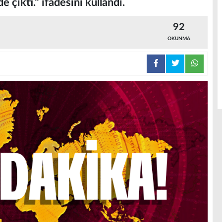
e çıktı." ifadesini kullandı.
92
OKUNMA