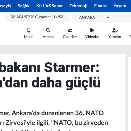
Asayiş
Sağlık
Kültür&Sanat
Teknoloji
Finans
Yaşam
08 AĞUSTOS Cumartesi 14:53
Mobil
Arama
Galeriler
Videolar
Yazarlar
şbakanı Starmer:
'dan daha güçlü
rmer, Ankara'da düzenlenen 36.⁠ NATO
 Zirvesi'yle ilgili, "NATO, bu zirveden