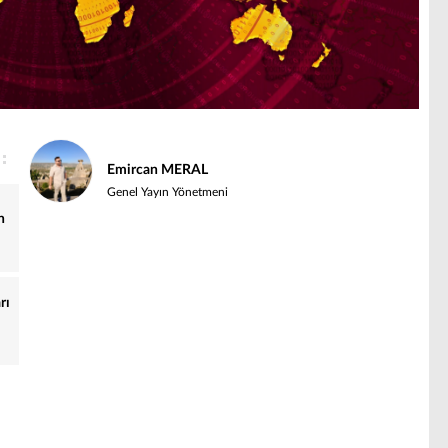
Emircan MERAL
Genel Yayın Yönetmeni
n
i
rı