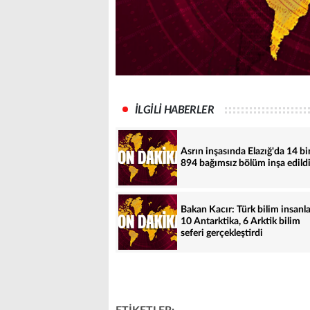
İLGİLİ HABERLER
Asrın inşasında Elazığ'da 14 bi
894 bağımsız bölüm inşa edild
Bakan Kacır: Türk bilim insanla
10 Antarktika, 6 Arktik bilim
seferi gerçekleştirdi