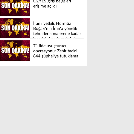
ÖZYES giriş belgeleri
erişime açıldı
İranlı yetkili, Hürmüz
Boğazı'nın İran'a yönelik
tehditler sona erene kadar
kapalı kalacağını söyledi
71 ilde uyuşturucu
operasyonu: Zehir taciri
844 şüpheliye tutuklama