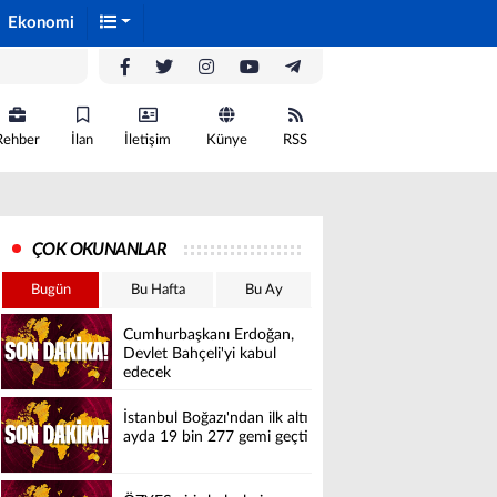
Ekonomi
Rehber
İlan
İletişim
Künye
RSS
ÇOK OKUNANLAR
Bugün
Bu Hafta
Bu Ay
Cumhurbaşkanı Erdoğan,
Devlet Bahçeli'yi kabul
edecek
İstanbul Boğazı'ndan ilk altı
ayda 19 bin 277 gemi geçti