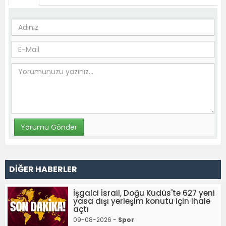
DİĞER HABERLER
İşgalci İsrail, Doğu Kudüs'te 627 yeni
yasa dışı yerleşim konutu için ihale
açtı
09-08-2026 -
Spor