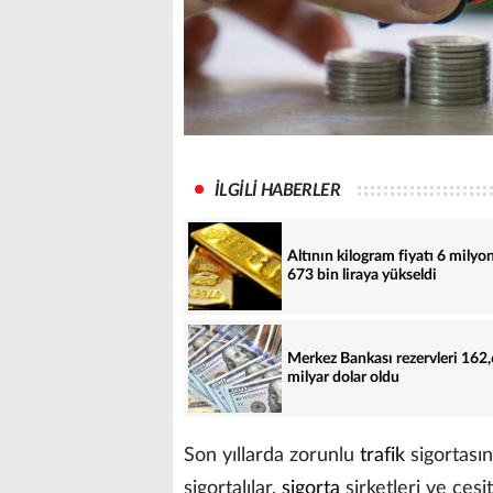
İLGİLİ HABERLER
Altının kilogram fiyatı 6 milyo
673 bin liraya yükseldi
Merkez Bankası rezervleri 162,
milyar dolar oldu
Son yıllarda zorunlu
trafik
sigortasın
sigortalılar,
sigorta
şirketleri ve çeşit