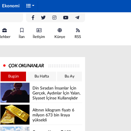
Ekonomi
Rehber
İlan
İletişim
Künye
RSS
ÇOK OKUNANLAR
Bugün
Bu Hafta
Bu Ay
Din Sıradan İnsanlar İçin
Gerçek, Aydınlar İçin Yalan,
Siyaset İçinse Kullanışlıdır
Altının kilogram fiyatı 6
milyon 673 bin liraya
yükseldi