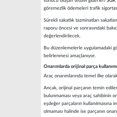
sonucu oluşan tedavi giderleri
SGK
göremezlik ödemeleri trafik sigortas
Sürekli sakatlık tazminatları sakat
raporu öncesi ve sonrasındaki bakıcı
değerlendirilecek.
Bu düzenlemelerle uygulamadaki gör
belirlenmesi amaçlanıyor.
Onarımlarda orijinal parça kullanım
Araç onarımlarında temel ilke olarak
Ancak, orijinal parçanın temin edil
bulunmaması veya araç sahibinin on
eşdeğer parçaların kullanılmasına i
olmaması halinde ise parçanın onarı