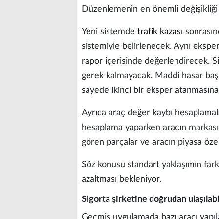
Düzenlemenin en önemli değişikliği 
Yeni sistemde
trafik kazası
sonrasın
sistemiyle belirlenecek. Aynı ekspe
rapor içerisinde değerlendirecek. S
gerek kalmayacak. Maddi hasar başv
sayede ikinci bir eksper atanmasına
Ayrıca araç değer kaybı hesaplamala
hesaplama yaparken aracın markası, m
gören parçalar ve aracın piyasa özelli
Söz konusu standart yaklaşımın fark
azaltması bekleniyor.
Sigorta şirketine doğrudan ulaşılab
Geçmiş uygulamada bazı aracı yapıla