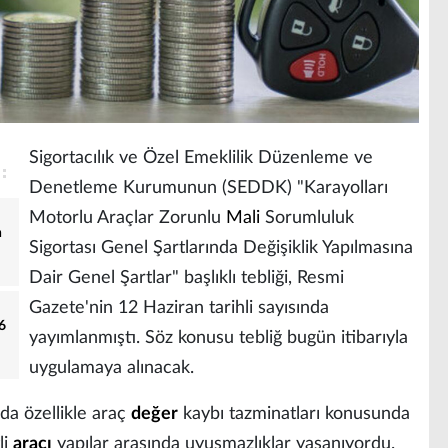
Sigortacılık ve Özel Emeklilik Düzenleme ve
Denetleme Kurumunun (SEDDK) "Karayolları
Motorlu Araçlar Zorunlu
Mali
Sorumluluk
n
Sigortası Genel Şartlarında Değişiklik Yapılmasına
Dair Genel Şartlar" başlıklı tebliği, Resmi
Gazete'nin 12 Haziran tarihli sayısında
6
yayımlanmıştı. Söz konusu tebliğ bugün itibarıyla
uygulamaya alınacak.
da özellikle araç
değer
kaybı tazminatları konusunda
li
aracı
yapılar arasında uyuşmazlıklar yaşanıyordu.