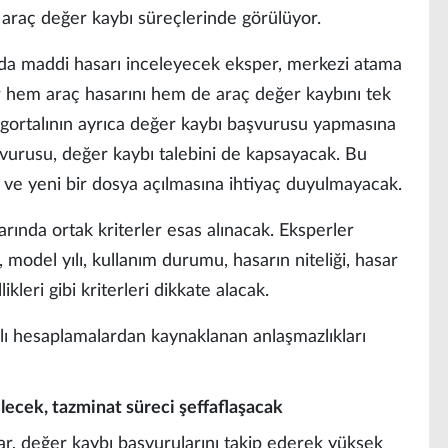
araç değer kaybı süreçlerinde görülüyor.
da maddi hasarı inceleyecek eksper, merkezi atama
r hem araç hasarını hem de araç değer kaybını tek
igortalının ayrıca değer kaybı başvurusu yapmasına
urusu, değer kaybı talebini de kapsayacak. Bu
 ve yeni bir dosya açılmasına ihtiyaç duyulmayacak.
rında ortak kriterler esas alınacak. Eksperler
odel yılı, kullanım durumu, hasarın niteliği, hasar
kleri gibi kriterleri dikkate alacak.
lı hesaplamalardan kaynaklanan anlaşmazlıkları
ilecek, tazminat süreci şeffaflaşacak
r, değer kaybı başvurularını takip ederek yüksek