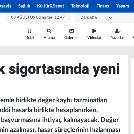
Asayiş
Sağlık
Kültür&Sanat
Teknoloji
Finans
Yaşam
08 AĞUSTOS Cumartesi 12:47
Mobil
Arama
Galeriler
Videolar
Yazarlar
k sigortasında yeni
nemle birlikte değer kaybı tazminatları
di hasarla birlikte hesaplanırken,
ya başvurmasına ihtiyaç kalmayacak. Değer
nin azalması, hasar süreçlerinin hızlanması