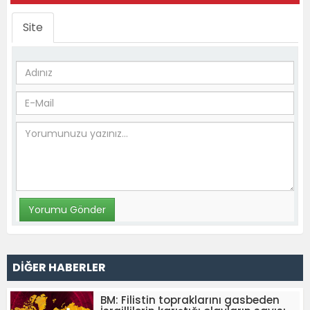
Site
DİĞER HABERLER
BM: Filistin topraklarını gasbeden