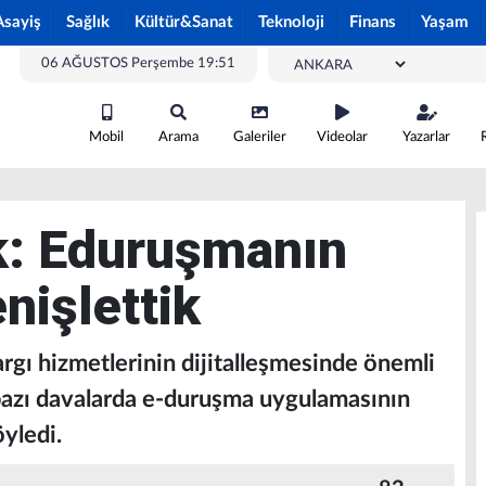
Asayiş
Sağlık
Kültür&Sanat
Teknoloji
Finans
Yaşam
06 AĞUSTOS Perşembe 19:51
Mobil
Arama
Galeriler
Videolar
Yazarlar
k: Eduruşmanın
nişlettik
rgı hizmetlerinin dijitalleşmesinde önemli
, bazı davalarda e-duruşma uygulamasının
öyledi.