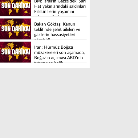
BM: İsrail'in Gazze'deki Sarı
Hat yakınlarındaki saldırıları
Filistinlilerin yaşamını
sekteye uğratıyor
Bakan Göktaş: Kanun
teklifinde şehit aileleri ve
gazilerin hassasiyetleri
gözetildi
İran: Hürmüz Boğazı
müzakereleri son aşamada,
Boğaz'ın açılması ABD'nin
tutumuna bağlı