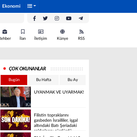
Ekonomi
Rehber
İlan
İletişim
Künye
RSS
ÇOK OKUNANLAR
Bugün
Bu Hafta
Bu Ay
UYANMAK VE UYARMAK!
Filistin topraklarını
gasbeden İsrailliler, işgal
altındaki Batı Şeriadaki
saldırılarını sürdürdü