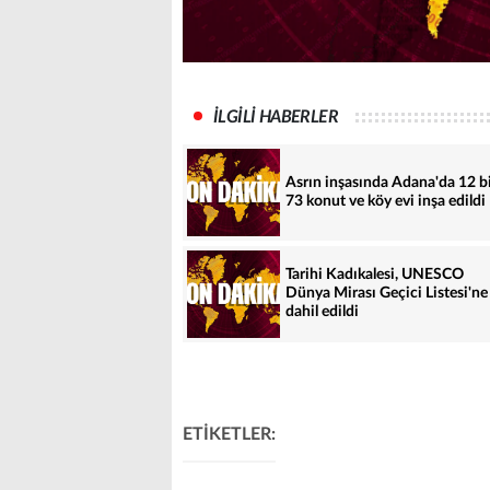
İLGİLİ HABERLER
Asrın inşasında Adana'da 12 b
73 konut ve köy evi inşa edildi
Tarihi Kadıkalesi, UNESCO
Dünya Mirası Geçici Listesi'ne
dahil edildi
ETİKETLER: