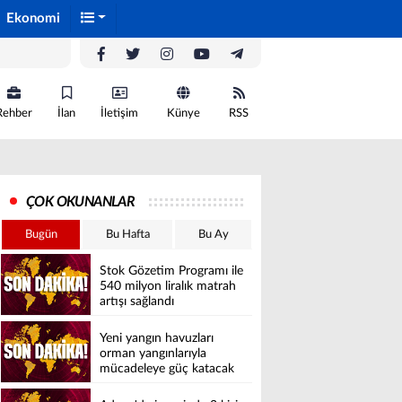
Ekonomi
Rehber
İlan
İletişim
Künye
RSS
ÇOK OKUNANLAR
Bugün
Bu Hafta
Bu Ay
Stok Gözetim Programı ile
540 milyon liralık matrah
artışı sağlandı
Yeni yangın havuzları
orman yangınlarıyla
mücadeleye güç katacak