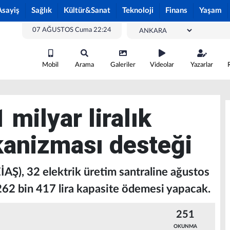
Asayiş
Sağlık
Kültür&Sanat
Teknoloji
Finans
Yaşam
07 AĞUSTOS Cuma 22:24
Mobil
Arama
Galeriler
Videolar
Yazarlar
 milyar liralık
anizması desteği
EİAŞ), 32 elektrik üretim santraline ağustos
 262 bin 417 lira kapasite ödemesi yapacak.
251
OKUNMA