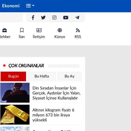
Ekonomi
Rehber
İlan
İletişim
Künye
RSS
ÇOK OKUNANLAR
Bugün
Bu Hafta
Bu Ay
Din Sıradan İnsanlar İçin
Gerçek, Aydınlar İçin Yalan,
Siyaset İçinse Kullanışlıdır
Altının kilogram fiyatı 6
milyon 673 bin liraya
yükseldi