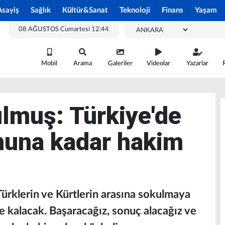
Asayiş
Sağlık
Kültür&Sanat
Teknoloji
Finans
Yaşam
08 AĞUSTOS Cumartesi 12:44
Mobil
Arama
Galeriler
Videolar
Yazarlar
lmuş: Türkiye'de
nuna kadar hakim
rklerin ve Kürtlerin arasına sokulmaya
nde kalacak. Başaracağız, sonuç alacağız ve