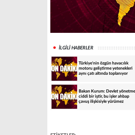
İLGİLİ HABERLER
Türkiye'nin özgün havacılık
motoru geliştirme yetenekleri
aynı çatı altında toplanıyor
Bakan Kurum: Devlet yönetm
ciddi bir iştir, bu işler ahbap
çavuş ilişkisiyle yürümez