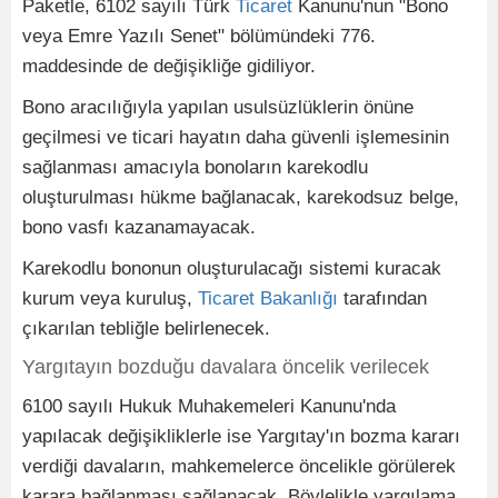
Paketle, 6102 sayılı Türk
Ticaret
Kanunu'nun "Bono
veya Emre Yazılı Senet" bölümündeki 776.
maddesinde de değişikliğe gidiliyor.
Bono aracılığıyla yapılan usulsüzlüklerin önüne
geçilmesi ve ticari hayatın daha güvenli işlemesinin
sağlanması amacıyla bonoların karekodlu
oluşturulması hükme bağlanacak, karekodsuz belge,
bono vasfı kazanamayacak.
Karekodlu bononun oluşturulacağı sistemi kuracak
kurum veya kuruluş,
Ticaret Bakanlığı
tarafından
çıkarılan tebliğle belirlenecek.
Yargıtayın bozduğu davalara öncelik verilecek
6100 sayılı Hukuk Muhakemeleri Kanunu'nda
yapılacak değişikliklerle ise Yargıtay'ın bozma kararı
verdiği davaların, mahkemelerce öncelikle görülerek
karara bağlanması sağlanacak. Böylelikle yargılama