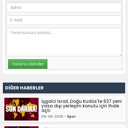
DİĞER HABERLER
İşgalci İsrail, Doğu Kudüs'te 627 yeni
yasa dışı yerleşim konutu için ihale
açtı
09-08-2026 -
Spor