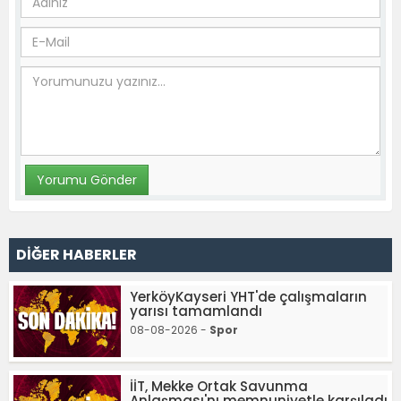
DİĞER HABERLER
YerköyKayseri YHT'de çalışmaların
yarısı tamamlandı
08-08-2026 -
Spor
İİT, Mekke Ortak Savunma
Anlaşması'nı memnuniyetle karşıladı