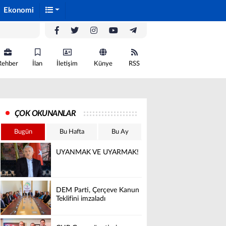
Ekonomi
Rehber
İlan
İletişim
Künye
RSS
ÇOK OKUNANLAR
Bugün
Bu Hafta
Bu Ay
UYANMAK VE UYARMAK!
DEM Parti, Çerçeve Kanun
Teklifini imzaladı