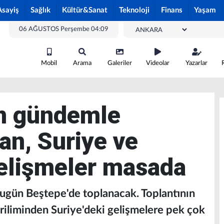
Asayiş
Sağlık
Kültür&Sanat
Teknoloji
Finans
Yaşam
06 AĞUSTOS Perşembe 04:09
Mobil
Arama
Galeriler
Videolar
Yazarlar
n gündemle
ran, Suriye ve
elişmeler masada
ugün Beştepe'de toplanacak. Toplantının
iliminden Suriye'deki gelişmelere pek çok