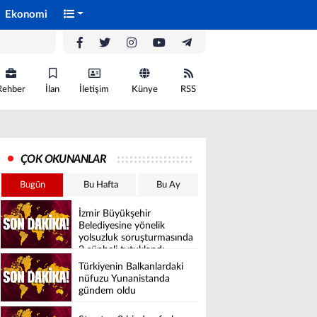
Ekonomi
Rehber
İlan
İletişim
Künye
RSS
ÇOK OKUNANLAR
Bugün
Bu Hafta
Bu Ay
İzmir Büyükşehir
Belediyesine yönelik
yolsuzluk soruşturmasında
2 şüpheli tutuklandı
Türkiyenin Balkanlardaki
nüfuzu Yunanistanda
gündem oldu