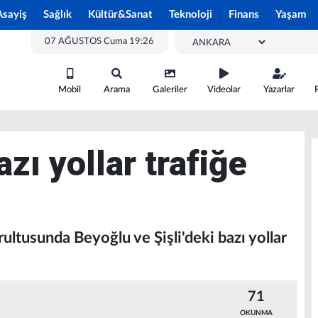
Asayiş
Sağlık
Kültür&Sanat
Teknoloji
Finans
Yaşam
07 AĞUSTOS Cuma 19:26
Mobil
Arama
Galeriler
Videolar
Yazarlar
azı yollar trafiğe
ğrultusunda Beyoğlu ve Şişli'deki bazı yollar
71
OKUNMA