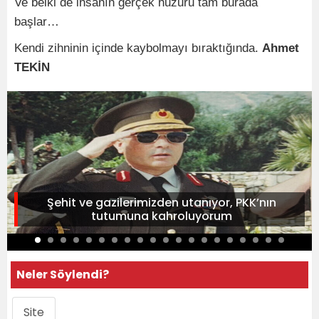
Ve belki de insanın gerçek huzuru tam burada
başlar…
Kendi zihninin içinde kaybolmayı bıraktığında.
Ahmet
TEKİN
Şehit ve gazilerimizden utanıyor, PKK’nın
tutumuna kahroluyorum
Neler Söylendi?
Site