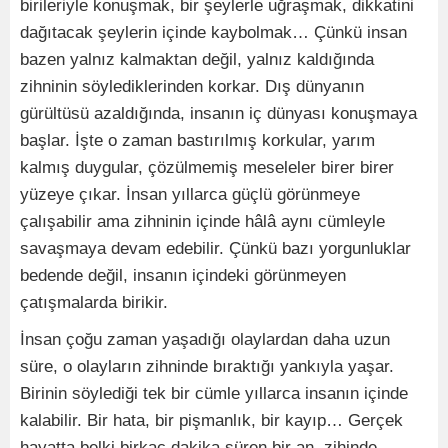
birileriyle konuşmak, bir şeylerle uğraşmak, dikkatini
dağıtacak şeylerin içinde kaybolmak… Çünkü insan
bazen yalnız kalmaktan değil, yalnız kaldığında
zihninin söylediklerinden korkar. Dış dünyanın
gürültüsü azaldığında, insanın iç dünyası konuşmaya
başlar. İşte o zaman bastırılmış korkular, yarım
kalmış duygular, çözülmemiş meseleler birer birer
yüzeye çıkar. İnsan yıllarca güçlü görünmeye
çalışabilir ama zihninin içinde hâlâ aynı cümleyle
savaşmaya devam edebilir. Çünkü bazı yorgunluklar
bedende değil, insanın içindeki görünmeyen
çatışmalarda birikir.
İnsan çoğu zaman yaşadığı olaylardan daha uzun
süre, o olayların zihninde bıraktığı yankıyla yaşar.
Birinin söylediği tek bir cümle yıllarca insanın içinde
kalabilir. Bir hata, bir pişmanlık, bir kayıp… Gerçek
hayatta belki birkaç dakika süren bir an, zihinde