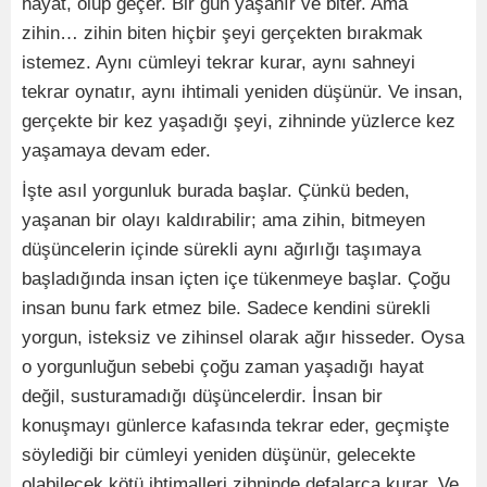
hayat, olup geçer. Bir gün yaşanır ve biter. Ama
zihin… zihin biten hiçbir şeyi gerçekten bırakmak
istemez. Aynı cümleyi tekrar kurar, aynı sahneyi
tekrar oynatır, aynı ihtimali yeniden düşünür. Ve insan,
gerçekte bir kez yaşadığı şeyi, zihninde yüzlerce kez
yaşamaya devam eder.
İşte asıl yorgunluk burada başlar. Çünkü beden,
yaşanan bir olayı kaldırabilir; ama zihin, bitmeyen
düşüncelerin içinde sürekli aynı ağırlığı taşımaya
başladığında insan içten içe tükenmeye başlar. Çoğu
insan bunu fark etmez bile. Sadece kendini sürekli
yorgun, isteksiz ve zihinsel olarak ağır hisseder. Oysa
o yorgunluğun sebebi çoğu zaman yaşadığı hayat
değil, susturamadığı düşüncelerdir. İnsan bir
konuşmayı günlerce kafasında tekrar eder, geçmişte
söylediği bir cümleyi yeniden düşünür, gelecekte
olabilecek kötü ihtimalleri zihninde defalarca kurar. Ve