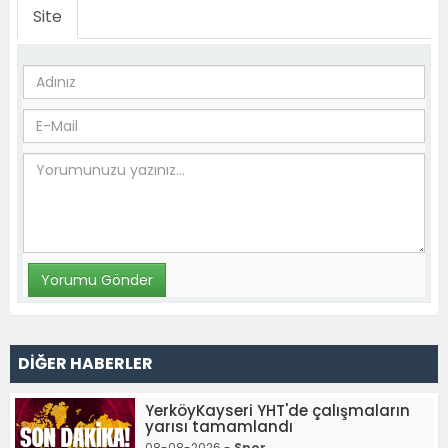
Site
DİĞER HABERLER
YerköyKayseri YHT'de çalışmaların
yarısı tamamlandı
08-08-2026 -
Spor