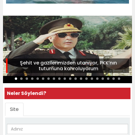
Şehit ve gazilerimizden utanıyor, PKK’nın
tutumuna kahroluyorum
Neler Söylendi?
Site