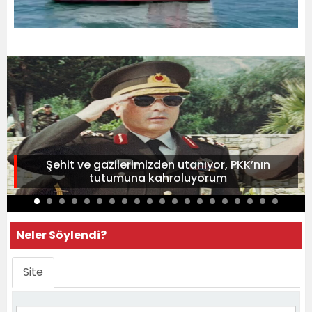
Şehit ve gazilerimizden utanıyor, PKK’nın
tutumuna kahroluyorum
Neler Söylendi?
Site