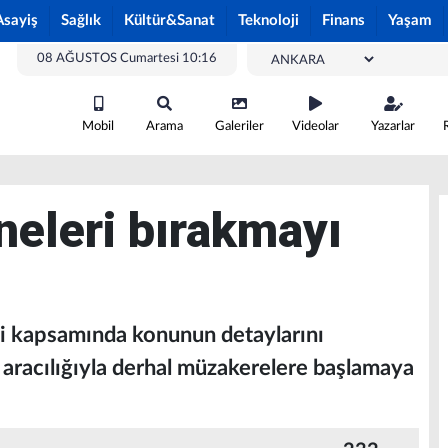
Asayiş
Sağlık
Kültür&Sanat
Teknoloji
Finans
Yaşam
08 AĞUSTOS Cumartesi 10:16
Mobil
Arama
Galeriler
Videolar
Yazarlar
eleri bırakmayı
fi kapsamında konunun detaylarını
aracılığıyla derhal müzakerelere başlamaya