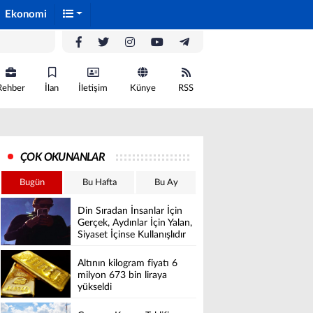
Ekonomi
Rehber
İlan
İletişim
Künye
RSS
ÇOK OKUNANLAR
Bugün
Bu Hafta
Bu Ay
Din Sıradan İnsanlar İçin
Gerçek, Aydınlar İçin Yalan,
Siyaset İçinse Kullanışlıdır
Altının kilogram fiyatı 6
milyon 673 bin liraya
yükseldi