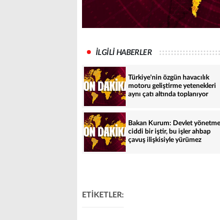
İLGİLİ HABERLER
Türkiye'nin özgün havacılık
motoru geliştirme yetenekleri
aynı çatı altında toplanıyor
Bakan Kurum: Devlet yönetm
ciddi bir iştir, bu işler ahbap
çavuş ilişkisiyle yürümez
ETİKETLER: