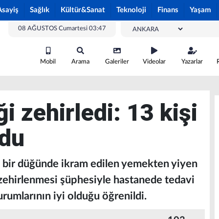
Asayiş
Sağlık
Kültür&Sanat
Teknoloji
Finans
Yaşam
08 AĞUSTOS Cumartesi 03:47
Mobil
Arama
Galeriler
Videolar
Yazarlar
 zehirledi: 13 kişi
ldu
e bir düğünde ikram edilen yemekten yiyen
a zehirlenmesi şüphesiyle hastanede tedavi
durumlarının iyi olduğu öğrenildi.