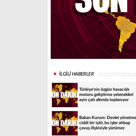
İLGİLİ HABERLER
Türkiye'nin özgün havacılık
motoru geliştirme yetenekleri
aynı çatı altında toplanıyor
Bakan Kurum: Devlet yönetm
ciddi bir iştir, bu işler ahbap
çavuş ilişkisiyle yürümez