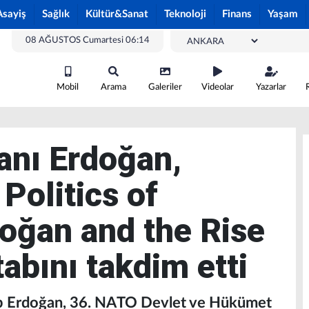
Asayiş
Sağlık
Kültür&Sanat
Teknoloji
Finans
Yaşam
08 AĞUSTOS Cumartesi 06:14
Mobil
Arama
Galeriler
Videolar
Yazarlar
nı Erdoğan,
 Politics of
oğan and the Rise
tabını takdim etti
p Erdoğan, 36. NATO Devlet ve Hükümet