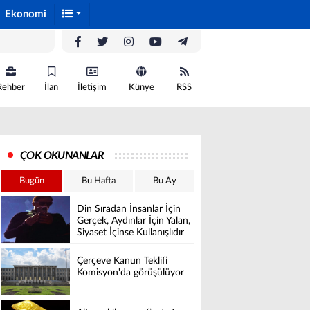
Ekonomi
Rehber
İlan
İletişim
Künye
RSS
ÇOK OKUNANLAR
Bugün
Bu Hafta
Bu Ay
Din Sıradan İnsanlar İçin
Gerçek, Aydınlar İçin Yalan,
Siyaset İçinse Kullanışlıdır
Çerçeve Kanun Teklifi
Komisyon'da görüşülüyor