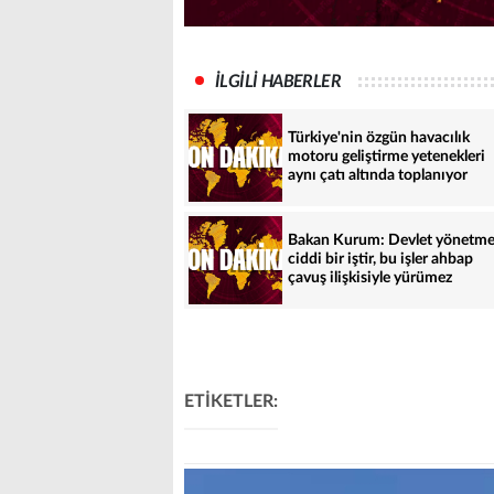
İLGİLİ HABERLER
Türkiye'nin özgün havacılık
motoru geliştirme yetenekleri
aynı çatı altında toplanıyor
Bakan Kurum: Devlet yönetm
ciddi bir iştir, bu işler ahbap
çavuş ilişkisiyle yürümez
ETİKETLER: