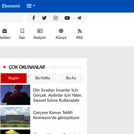
Ekonomi
Rehber
İlan
İletişim
Künye
RSS
ÇOK OKUNANLAR
Bugün
Bu Hafta
Bu Ay
Din Sıradan İnsanlar İçin
Gerçek, Aydınlar İçin Yalan,
Siyaset İçinse Kullanışlıdır
Çerçeve Kanun Teklifi
Komisyon'da görüşülüyor