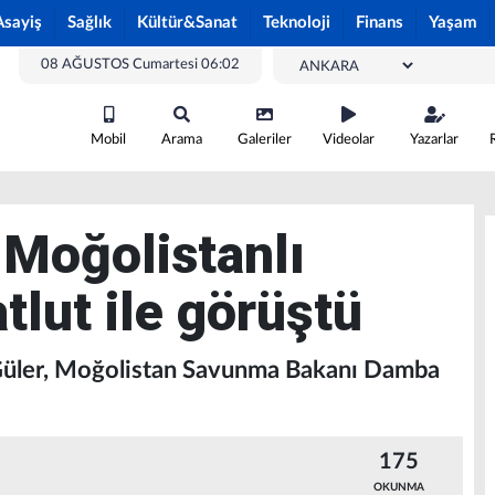
Asayiş
Sağlık
Kültür&Sanat
Teknoloji
Finans
Yaşam
08 AĞUSTOS Cumartesi 06:02
Mobil
Arama
Galeriler
Videolar
Yazarlar
 Moğolistanlı
tlut ile görüştü
 Güler, Moğolistan Savunma Bakanı Damba
175
OKUNMA