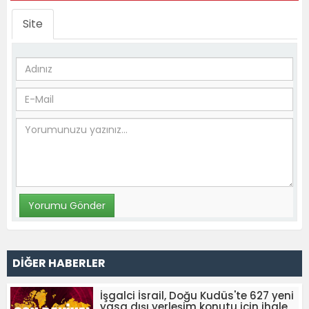
Site
DİĞER HABERLER
İşgalci İsrail, Doğu Kudüs'te 627 yeni
yasa dışı yerleşim konutu için ihale