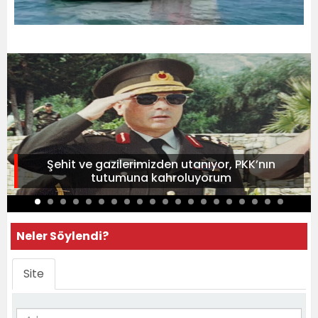
Şehit ve gazilerimizden utanıyor, PKK’nın
tutumuna kahroluyorum
Neler Söylendi?
Site