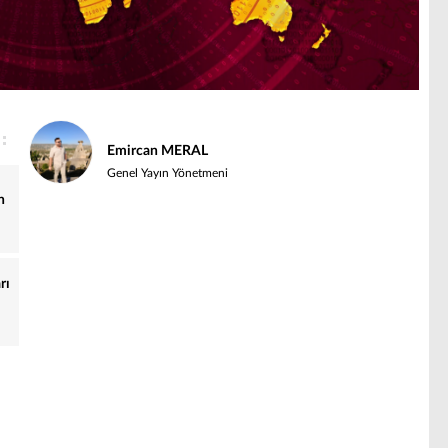
Emircan MERAL
Genel Yayın Yönetmeni
n
i
rı