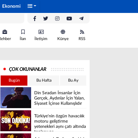
Ekonomi
Rehber
İlan
İletişim
Künye
RSS
ÇOK OKUNANLAR
Bugün
Bu Hafta
Bu Ay
Din Sıradan İnsanlar İçin
Gerçek, Aydınlar İçin Yalan,
Siyaset İçinse Kullanışlıdır
Türkiye'nin özgün havacılık
motoru geliştirme
yetenekleri aynı çatı altında
toplanıyor