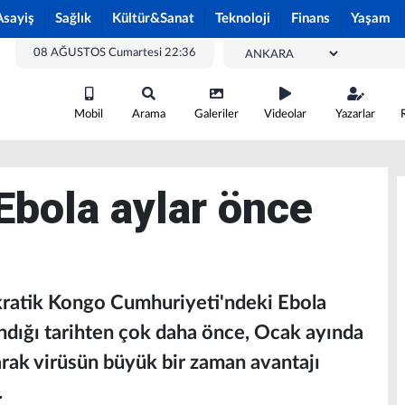
Asayiş
Sağlık
Kültür&Sanat
Teknoloji
Finans
Yaşam
08 AĞUSTOS Cumartesi 22:36
Mobil
Arama
Galeriler
Videolar
Yazarlar
Ebola aylar önce
ratik Kongo Cumhuriyeti'ndeki Ebola
andığı tarihten çok daha önce, Ocak ayında
arak virüsün büyük bir zaman avantajı
.