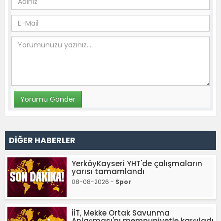
DİĞER HABERLER
YerköyKayseri YHT'de çalışmaların
yarısı tamamlandı
08-08-2026 -
Spor
İİT, Mekke Ortak Savunma
Anlaşması'nı memnuniyetle karşıladı