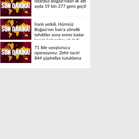
İstanbul Boğazı'ndan ilk altı
ayda 19 bin 277 gemi geçti
İranlı yetkili, Hürmüz
Boğazı'nın İran'a yönelik
tehditler sona erene kadar
kapalı kalacağını söyledi
71 ilde uyuşturucu
operasyonu: Zehir taciri
844 şüpheliye tutuklama