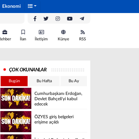
Ekonomi
Rehber
İlan
İletişim
Künye
RSS
ÇOK OKUNANLAR
Bugün
Bu Hafta
Bu Ay
Cumhurbaşkanı Erdoğan,
Devlet Bahçeli'yi kabul
edecek
ÖZYES giriş belgeleri
erişime açıldı