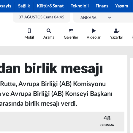
Asayiş
Sağlık
Kültür&Sanat
Teknoloji
Finans
Yaşam
07 AĞUSTOS Cuma 04:45
Mobil
Arama
Galeriler
Videolar
Yazarlar
an birlik mesajı
utte, Avrupa Birliği (AB) Komisyonu
 ve Avrupa Birliği (AB) Konseyi Başkanı
asında birlik mesajı verdi.
48
OKUNMA